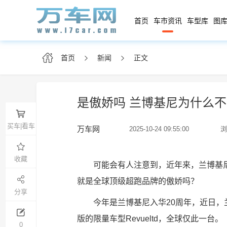
首页
车市资讯
车型库
图库
首页
新闻
正文
是傲娇吗 兰博基尼为什么
买车|看车
万车网
2025-10-24 09:55:00
浏
收藏
可能会有人注意到，近年来，兰博基
就是全球顶级超跑品牌的傲娇吗？
分享
今年是兰博基尼入华20周年，近日，
版的限量车型Revueltd，全球仅此一台。
0