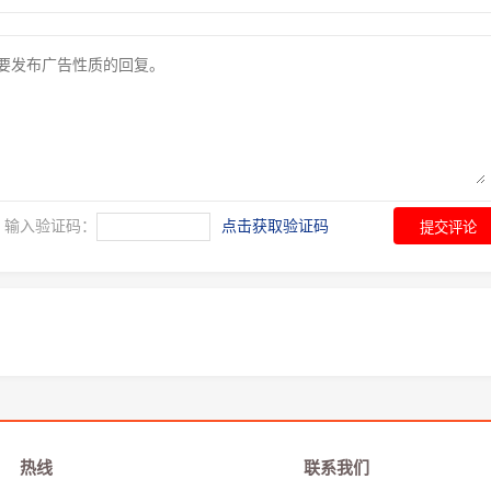
输入验证码：
点击获取验证码
提交评论
热线
联系我们