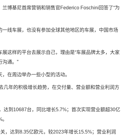
尼首席营销和销售官Federico Foschini回答了“为
的一线车展，也没有参加全球其他地区的车展，中国市场
车展这样的平台去展示自己，理由是“车展品牌太多，大家
沟通。”
天，在周边举办一些小型的活动。
过去几年的积极增长趋势，在交付量、营业额和营业利润方
达到10687台，同比增长5.7%；首次实现营业额超30亿
%。
达到8.35亿欧元，较2023年增长15.5%；营业利润