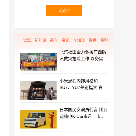
询底价
试驾
新能源
新车
资讯
车知道
直播
百科
北汽福田全力驰援广西防
汛救灾抢险工作 以务实行
动守护群众平安
小米澎程内饰风格和
SU7、YU7差别挺大 官方
揭秘设计初衷
日本国民女演员代言 比亚
迪纯电K-Car本月上市：
最远能跑320km