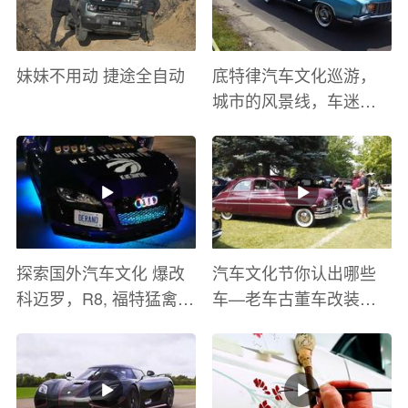
妹妹不用动 捷途全自动
底特律汽车文化巡游，
城市的风景线，车迷的
盛宴
探索国外汽车文化 爆改
汽车文化节你认出哪些
科迈罗，R8, 福特猛禽
车—老车古董车改装车
太爽了 感觉自己在速度
巡游
与激情电影里 ！