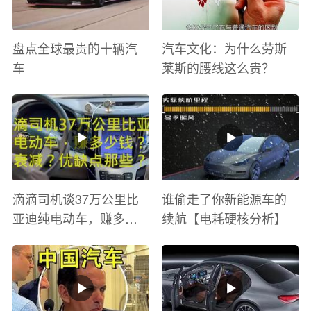
盘点全球最贵的十辆汽
汽车文化：为什么劳斯
车
莱斯的腰线这么贵？
滴滴司机谈37万公里比
谁偷走了你新能源车的
亚迪纯电动车，赚多少
续航【电耗硬核分析】
钱？电池衰减？优缺点
有哪些？