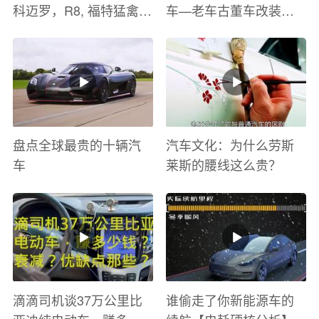
科迈罗，R8, 福特猛禽
车—老车古董车改装车
太爽了 感觉自己在速度
巡游
与激情电影里 ！
盘点全球最贵的十辆汽
汽车文化：为什么劳斯
车
莱斯的腰线这么贵？
滴滴司机谈37万公里比
谁偷走了你新能源车的