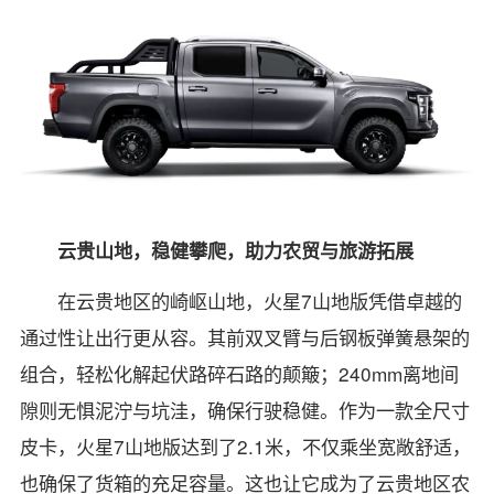
云贵山地，稳健攀爬，助力农贸与旅游拓展
在云贵地区的崎岖山地，火星7山地版凭借卓越的
通过性让出行更从容。其前双叉臂与后钢板弹簧悬架的
组合，轻松化解起伏路碎石路的颠簸；240mm离地间
隙则无惧泥泞与坑洼，确保行驶稳健。作为一款全尺寸
皮卡，火星7山地版达到了2.1米，不仅乘坐宽敞舒适，
也确保了货箱的充足容量。这也让它成为了云贵地区农