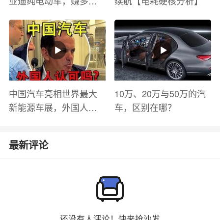
亚迪纯电动车，赚多少
续航【电耗硬核分析】
钱？电池衰减？优缺点
有哪些？
中国汽车亮相世界最大
10万、20万与50万的汽
新能源车展，外国人怎
车，区别在哪？
么看？魏牌WEY Coffee
01
最新评论
还没有人评论！快来抢沙发