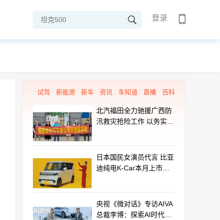
登录
试驾
新能源
新车
资讯
车知道
直播
百科
北汽福田全力驰援广西防
汛救灾抢险工作 以务实行
动守护群众平安
日本国民女演员代言 比亚
迪纯电K-Car本月上市：
最远能跑320km
央视《微对话》专访AIVA
总裁李博：探索AI时代汽