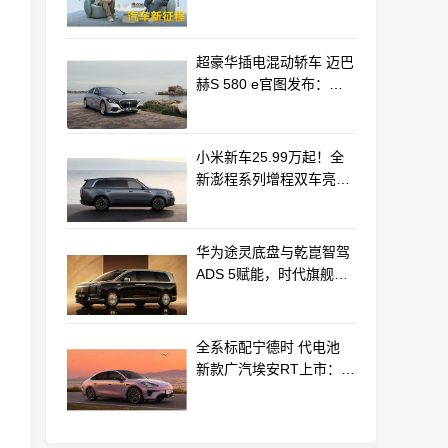
车产业新路径
超豪华插电混动轿车 迈巴
赫S 580 e官图发布：老
钱风浓郁
小米新车25.99万起！全
新澎程系列增程双车亮相
动力电池等核心供应商曝
光
华为途灵底盘与乾崑智驾
ADS 5赋能，时代旗舰
MPV尊界V800、680上市
全系标配宁德时 代电池
新款广汽埃安RT上市：
9.98万起