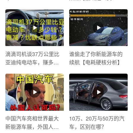
滴滴司机谈37万公里比
谁偷走了你新能源车的
亚迪纯电动车，赚多少
续航【电耗硬核分析】
钱？电池衰减？优缺点
有哪些？
中国汽车亮相世界最大
10万、20万与50万的汽
新能源车展，外国人怎
车，区别在哪？