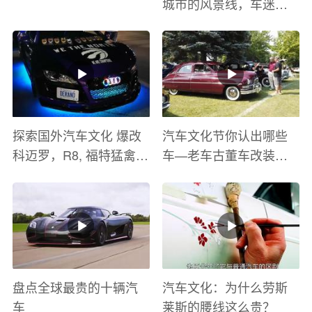
城市的风景线，车迷的
盛宴
探索国外汽车文化 爆改
汽车文化节你认出哪些
科迈罗，R8, 福特猛禽
车—老车古董车改装车
太爽了 感觉自己在速度
巡游
与激情电影里 ！
盘点全球最贵的十辆汽
汽车文化：为什么劳斯
车
莱斯的腰线这么贵？