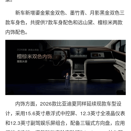
新车新增鎏金紫金双色、墨竹青、月影黑金双色三
款车身色，共提供7款车身配色和远山黛、檀棕米两款
内饰配色。
内饰方面，2026款比亚迪夏同样延续现款车型设
计，采用15.6英寸悬浮式中控屏、12.3英寸全液晶仪表
和12.3英寸副驾娱乐屏组合，配备三辐式方向盘，应用