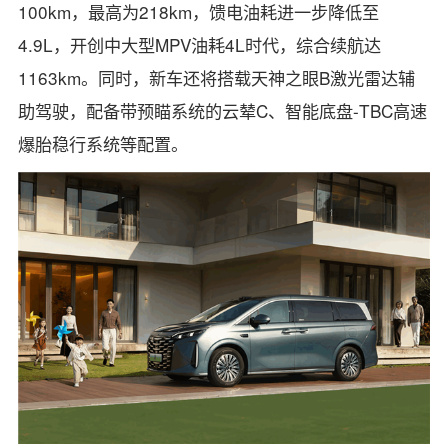
100km，最高为218km，馈电油耗进一步降低至
4.9L，开创中大型MPV油耗4L时代，综合续航达
1163km。同时，新车还将搭载天神之眼B激光雷达辅
助驾驶，配备带预瞄系统的云辇C、智能底盘-TBC高速
爆胎稳行系统等配置。