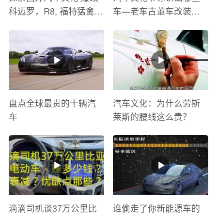
科迈罗，R8, 福特猛禽
车—老车古董车改装车
太爽了 感觉自己在速度
巡游
与激情电影里 ！
盘点全球最贵的十辆汽
汽车文化：为什么劳斯
车
莱斯的腰线这么贵？
滴滴司机谈37万公里比
谁偷走了你新能源车的