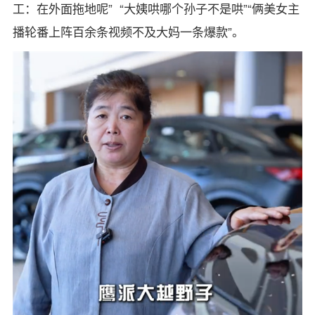
工：在外面拖地呢” “大姨哄哪个孙子不是哄”“俩美女主
播轮番上阵百余条视频不及大妈一条爆款”。