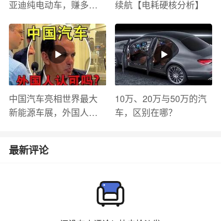
亚迪纯电动车，赚多少
续航【电耗硬核分析】
钱？电池衰减？优缺点
有哪些？
中国汽车亮相世界最大
10万、20万与50万的汽
新能源车展，外国人怎
车，区别在哪？
么看？魏牌WEY Coffee
01
最新评论