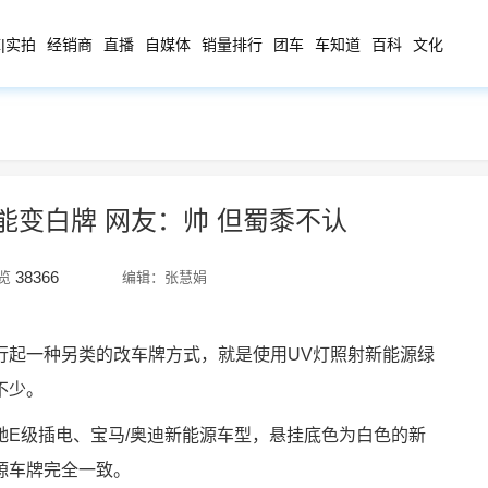
|实拍
经销商
直播
自媒体
销量排行
团车
车知道
百科
文化
后能变白牌 网友：帅 但蜀黍不认
38366
览
编辑：张慧娟
行起一种另类的改车牌方式，就是使用UV灯照射新能源绿
不少。
驰E级插电、宝马/奥迪新能源车型，悬挂底色为白色的新
源车牌完全一致。