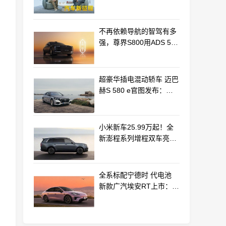
车产业新路径
不再依赖导航的智驾有多
强，尊界S800用ADS 5实
车测验给出答案
超豪华插电混动轿车 迈巴
赫S 580 e官图发布：老
钱风浓郁
小米新车25.99万起！全
新澎程系列增程双车亮相
动力电池等核心供应商曝
光
全系标配宁德时 代电池
新款广汽埃安RT上市：
9.98万起