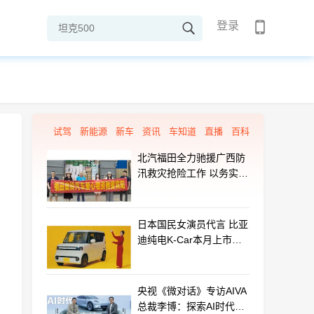
登录
试驾
新能源
新车
资讯
车知道
直播
百科
北汽福田全力驰援广西防
汛救灾抢险工作 以务实行
动守护群众平安
日本国民女演员代言 比亚
迪纯电K-Car本月上市：
最远能跑320km
央视《微对话》专访AIVA
总裁李博：探索AI时代汽