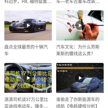
科迈罗，R8, 福特猛禽
车—老车古董车改装车
太爽了 感觉自己在速度
巡游
与激情电影里 ！
盘点全球最贵的十辆汽
汽车文化：为什么劳斯
车
莱斯的腰线这么贵？
滴滴司机谈37万公里比
谁偷走了你新能源车的
亚迪纯电动车，赚多少
续航【电耗硬核分析】