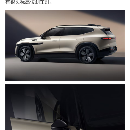
有狼头标高位刹车灯。