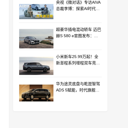
央视《微对话》专访AIVA
总裁李博：探索AI时代汽
车产业新路径
超豪华插电混动轿车 迈巴
赫S 580 e官图发布：老
钱风浓郁
小米新车25.99万起！全
新澎程系列增程双车亮相
动力电池等核心供应商曝
光
华为途灵底盘与乾崑智驾
ADS 5赋能，时代旗舰
MPV尊界V800、680上市