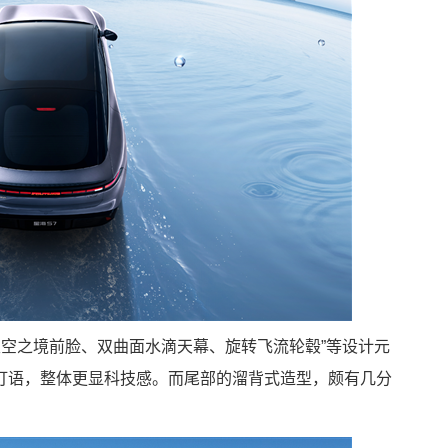
天空之境前脸、双曲面水滴天幕、旋转飞流轮毂”等设计元
互灯语，整体更显科技感。而尾部的溜背式造型，颇有几分