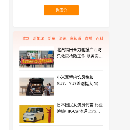
询底价
试驾
新能源
新车
资讯
车知道
直播
百科
北汽福田全力驰援广西防
汛救灾抢险工作 以务实行
动守护群众平安
小米澎程内饰风格和
SU7、YU7差别挺大 官方
揭秘设计初衷
日本国民女演员代言 比亚
迪纯电K-Car本月上市：
最远能跑320km