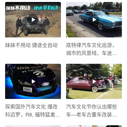
妹妹不用动 捷途全自动
底特律汽车文化巡游，
城市的风景线，车迷的
盛宴
探索国外汽车文化 爆改
汽车文化节你认出哪些
科迈罗，R8, 福特猛禽
车—老车古董车改装车
太爽了 感觉自己在速度
巡游