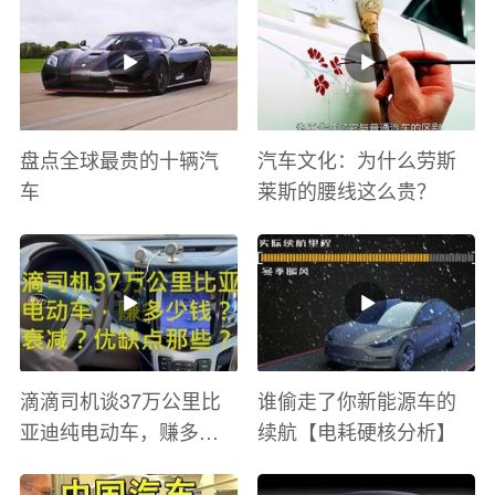
与激情电影里 ！
盘点全球最贵的十辆汽
汽车文化：为什么劳斯
车
莱斯的腰线这么贵？
滴滴司机谈37万公里比
谁偷走了你新能源车的
亚迪纯电动车，赚多少
续航【电耗硬核分析】
钱？电池衰减？优缺点
有哪些？