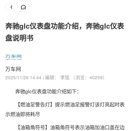
奔驰glc仪表盘功能介绍，奔驰glc仪表
盘说明书
万车网
2025/11/26 14:44 | 编辑： 李铭 （浏览：40259）
奔驰glc仪表盘功能介绍如下：
【燃油足警告灯】提示燃油足报警灯该灯亮起时表
示燃油即将耗尽
【油箱角符号】油箱角符号表示油箱加油口盖在边