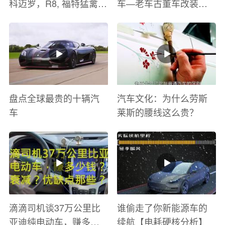
科迈罗，R8, 福特猛禽
车—老车古董车改装车
太爽了 感觉自己在速度
巡游
与激情电影里 ！
盘点全球最贵的十辆汽
汽车文化：为什么劳斯
车
莱斯的腰线这么贵？
滴滴司机谈37万公里比
谁偷走了你新能源车的
亚迪纯电动车，赚多少
续航【电耗硬核分析】