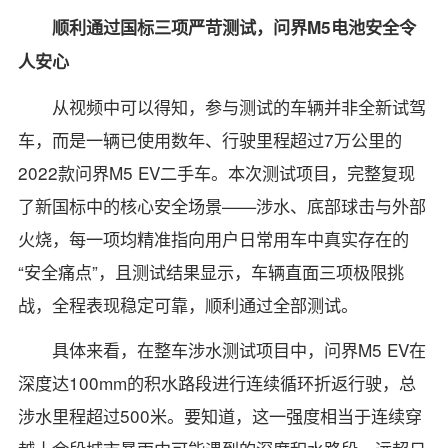
顺利通过国标三项严苛测试，问界M5电池安全令
人安心
从视频中可以得知，参与测试的车辆并非全新试驾
车，而是一辆已使用数年、行驶里程超过7万公里的
2022款问界M5 EV二手车。本次测试项目，完整复现
了新国标中的核心安全场景——涉水、底部球击与外部
火烧，每一项均精准指向用户日常用车中真实存在的
“安全痛点”，且测试结果显示，车辆直面三项极限挑
战，全程表现稳定可靠，顺利通过全部测试。
具体来看，在整车涉水测试项目中，问界M5 EV在
深度达100mm的积水路段进行连续循环折返行驶，总
涉水里程超过500米。要知道，这一强度相当于连续穿