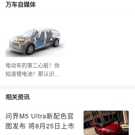
万车自媒体
电动车的第二心脏！你
知道锂电池！那认识
4680电池、固态电池
吗？
相关资讯
问界M5 Ultra新配色官
图发布 将8月25日上市