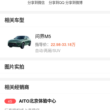
分享到微信
分享到QQ
分享到微博
相关车型
问界M5
指导价：
22.98-33.18万
自动/两厢/SUV
图片实拍
相关经销商
AITO北京体验中心
4S