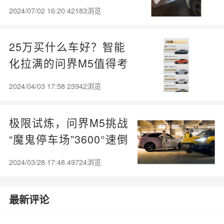
可见
2024/07/02 16:20 42183浏览
25万买什么车好？智能
化拉满的问界M5值得考
虑
2024/04/03 17:58 23942浏览
极限试炼，问界M5挑战
“魔鬼停车场”3600°速倒
刷圈
2024/03/28 17:48 49724浏览
最新评论