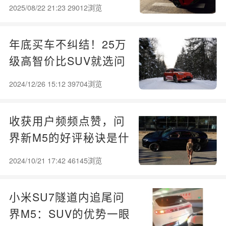
2025/08/22 21:23 29012浏览
年底买车不纠结！25万
级高智价比SUV就选问
界新M5
2024/12/26 15:12 39704浏览
收获用户频频点赞，问
界新M5的好评秘诀是什
么
2024/10/21 17:42 46145浏览
小米SU7隧道内追尾问
界M5：SUV的优势一眼