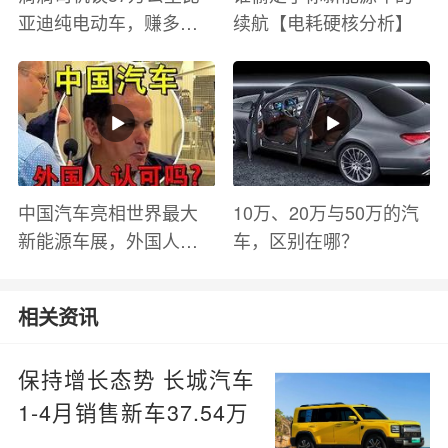
亚迪纯电动车，赚多少
续航【电耗硬核分析】
钱？电池衰减？优缺点
有哪些？
中国汽车亮相世界最大
10万、20万与50万的汽
新能源车展，外国人怎
车，区别在哪？
么看？魏牌WEY Coffee
01
相关资讯
保持增长态势 长城汽车
1-4月销售新车37.54万
辆 同比增长5.20%