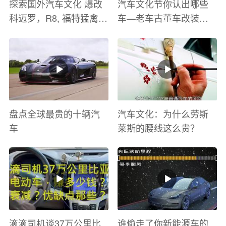
探索国外汽车文化 爆改
汽车文化节你认出哪些
科迈罗，R8, 福特猛禽
车—老车古董车改装车
太爽了 感觉自己在速度
巡游
与激情电影里 ！
盘点全球最贵的十辆汽
汽车文化：为什么劳斯
车
莱斯的腰线这么贵？
滴滴司机谈37万公里比
谁偷走了你新能源车的