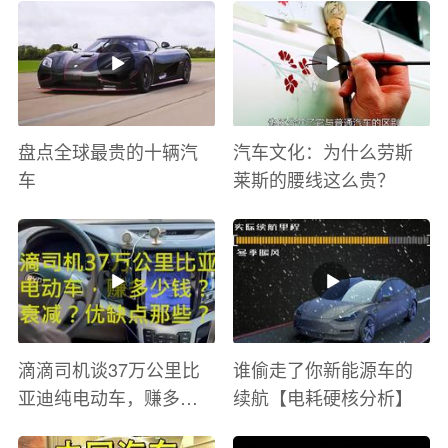
与激情电影里 ！
盘点全球最贵的十辆汽
汽车文化：为什么劳斯
车
莱斯的腰线这么贵？
滴滴司机谈37万公里比
谁偷走了你新能源车的
亚迪纯电动车，赚多少
续航【电耗硬核分析】
钱？电池衰减？优缺点