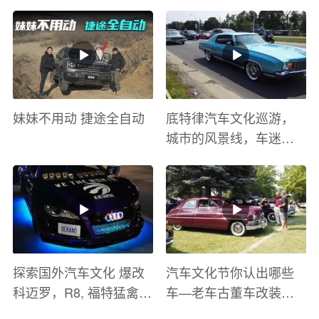
妹妹不用动 捷途全自动
底特律汽车文化巡游，
城市的风景线，车迷的
盛宴
探索国外汽车文化 爆改
汽车文化节你认出哪些
科迈罗，R8, 福特猛禽
车—老车古董车改装车
太爽了 感觉自己在速度
巡游