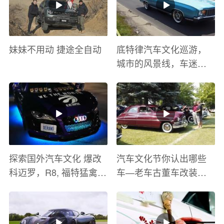
妹妹不用动 捷途全自动
底特律汽车文化巡游，
城市的风景线，车迷的
盛宴
探索国外汽车文化 爆改
汽车文化节你认出哪些
科迈罗，R8, 福特猛禽
车—老车古董车改装车
太爽了 感觉自己在速度
巡游
与激情电影里 ！