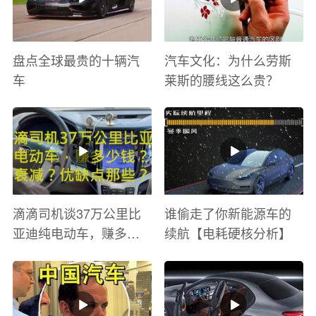
盘点全球最贵的十辆汽
汽车文化：为什么劳斯
车
莱斯的腰线这么贵？
滴滴司机谈37万公里比
谁偷走了你新能源车的
亚迪纯电动车，赚多少
续航【电耗硬核分析】
钱？电池衰减？优缺点
有哪些？