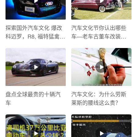
探索国外汽车文化 爆改
汽车文化节你认出哪些
科迈罗，R8, 福特猛禽
车—老车古董车改装车
太爽了 感觉自己在速度
巡游
与激情电影里 ！
盘点全球最贵的十辆汽
汽车文化：为什么劳斯
车
莱斯的腰线这么贵？