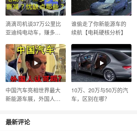
滴滴司机谈37万公里比
谁偷走了你新能源车的
亚迪纯电动车，赚多少
续航【电耗硬核分析】
钱？电池衰减？优缺点
有哪些？
中国汽车亮相世界最大
10万、20万与50万的汽
新能源车展，外国人怎
车，区别在哪？
么看？魏牌WEY Coffee
01
最新评论