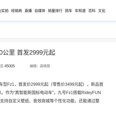
|实拍
经销商
直播
自媒体
销量排行
团车
车知道
百科
文化
公里 首发2999元起
45005
览
编辑：高晓丽
型Fz1，首发价2999元起（零售价3499元起），新品首
息。
作为“真智能新国标电动车”，九号Fz1搭载RideyFUN
，支持自定义壁纸、音效商城等个性化功能，还能通过整