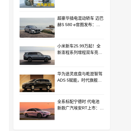
车产业新路径
超豪华插电混动轿车 迈巴
赫S 580 e官图发布：老
钱风浓郁
小米新车25.99万起！全
新澎程系列增程双车亮相
动力电池等核心供应商曝
光
华为途灵底盘与乾崑智驾
ADS 5赋能，时代旗舰
MPV尊界V800、680上市
全系标配宁德时 代电池
新款广汽埃安RT上市：
9.98万起