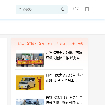
登录
试驾
新能源
新车
资讯
车知道
直播
百科
北汽福田全力驰援广西防
汛救灾抢险工作 以务实行
动守护群众平安
日本国民女演员代言 比亚
迪纯电K-Car本月上市：
最远能跑320km
央视《微对话》专访AIVA
总裁李博：探索AI时代汽