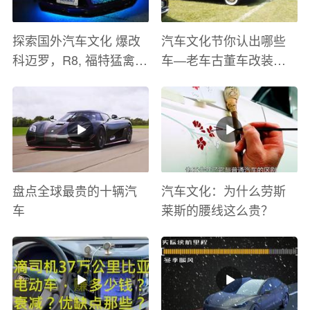
探索国外汽车文化 爆改
汽车文化节你认出哪些
科迈罗，R8, 福特猛禽
车—老车古董车改装车
太爽了 感觉自己在速度
巡游
与激情电影里 ！
盘点全球最贵的十辆汽
汽车文化：为什么劳斯
车
莱斯的腰线这么贵？