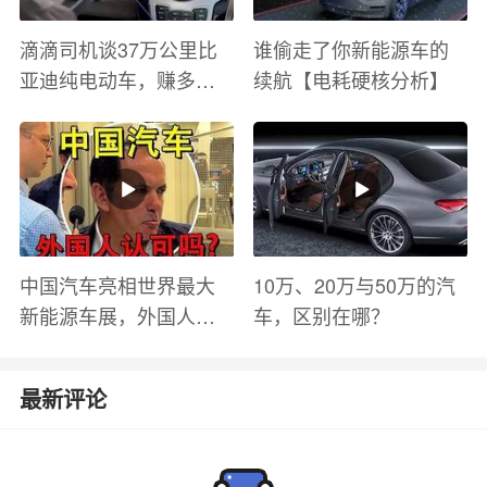
滴滴司机谈37万公里比
谁偷走了你新能源车的
亚迪纯电动车，赚多少
续航【电耗硬核分析】
钱？电池衰减？优缺点
有哪些？
中国汽车亮相世界最大
10万、20万与50万的汽
新能源车展，外国人怎
车，区别在哪？
么看？魏牌WEY Coffee
01
最新评论