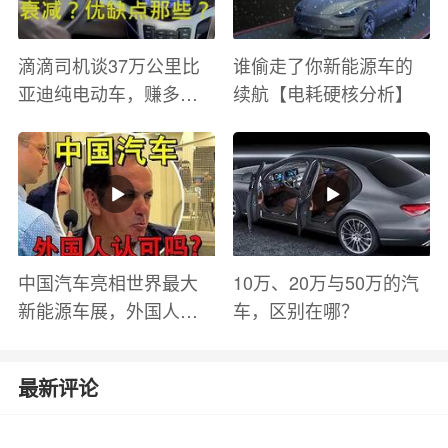
滴滴司机谈37万公里比
谁偷走了你新能源车的
亚迪纯电动车，赚多少
续航【电耗硬核分析】
钱？电池衰减？优缺点
有哪些？
中国汽车亮相世界最大
10万、20万与50万的汽
新能源车展，外国人怎
车，区别在哪？
么看？魏牌WEY Coffee
01
最新评论