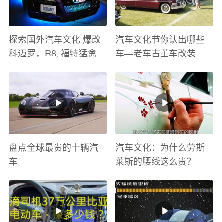
探索国外汽车文化 爆改
汽车文化节你认出哪些
科迈罗，R8, 福特猛禽
车—老车古董车改装车
太爽了 感觉自己在速度
巡游
与激情电影里 ！
盘点全球最贵的十辆汽
汽车文化：为什么劳斯
车
莱斯的腰线这么贵？