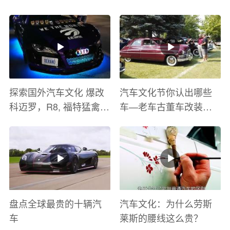
盛宴
探索国外汽车文化 爆改
汽车文化节你认出哪些
科迈罗，R8, 福特猛禽
车—老车古董车改装车
太爽了 感觉自己在速度
巡游
与激情电影里 ！
盘点全球最贵的十辆汽
汽车文化：为什么劳斯
车
莱斯的腰线这么贵？