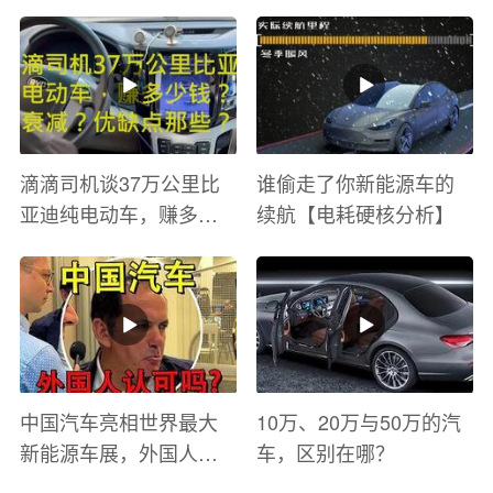
滴滴司机谈37万公里比
谁偷走了你新能源车的
亚迪纯电动车，赚多少
续航【电耗硬核分析】
钱？电池衰减？优缺点
有哪些？
中国汽车亮相世界最大
10万、20万与50万的汽
新能源车展，外国人怎
车，区别在哪？
么看？魏牌WEY Coffee