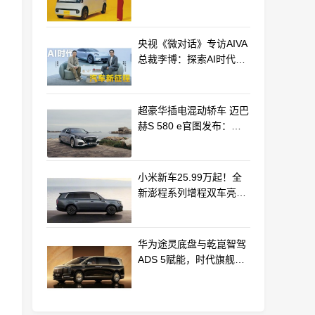
最远能跑320km
央视《微对话》专访AIVA
总裁李博：探索AI时代汽
车产业新路径
超豪华插电混动轿车 迈巴
赫S 580 e官图发布：老
钱风浓郁
小米新车25.99万起！全
新澎程系列增程双车亮相
动力电池等核心供应商曝
光
华为途灵底盘与乾崑智驾
ADS 5赋能，时代旗舰
MPV尊界V800、680上市