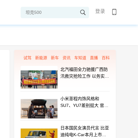
登录
试驾
新能源
新车
资讯
车知道
直播
百科
北汽福田全力驰援广西防
汛救灾抢险工作 以务实行
动守护群众平安
小米澎程内饰风格和
SU7、YU7差别挺大 官方
揭秘设计初衷
日本国民女演员代言 比亚
迪纯电K-Car本月上市：