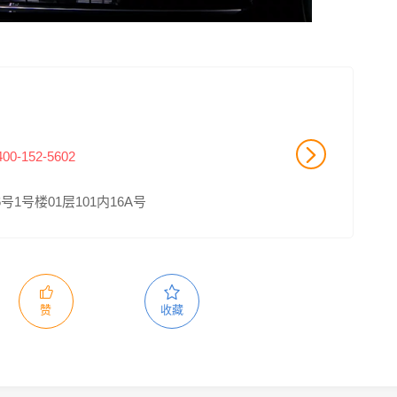
400-152-5602
1号楼01层101内16A号
赞
收藏