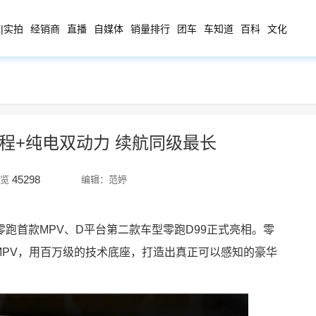
|实拍
经销商
直播
自媒体
销量排行
团车
车知道
百科
文化
增程+纯电双动力 续航同级最长
45298
览
编辑：范婷
跑首款MPV、D平台第二款车型零跑D99正式亮相。
零
MPV，用百万级的技术底座，打造出真正可以感知的豪华