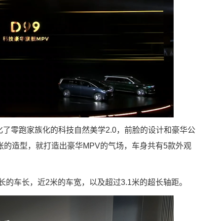
化了零跑家族化的科技自然美学2.0，前脸的设计和豪华公
的造型，就打造出豪华MPV的气场，车身共有5款外观
米长的车长，近2米的车宽，以及超过3.1米的超长轴距。