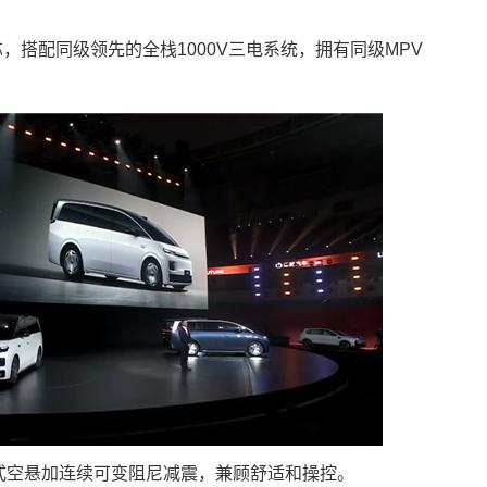
芯，搭配同级领先的全栈1000V三电系统，拥有同级MPV
式空悬加连续可变阻尼减震，兼顾舒适和操控。