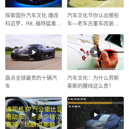
探索国外汽车文化 爆改
汽车文化节你认出哪些
科迈罗，R8, 福特猛禽
车—老车古董车改装车
太爽了 感觉自己在速度
巡游
与激情电影里 ！
盘点全球最贵的十辆汽
汽车文化：为什么劳斯
车
莱斯的腰线这么贵？