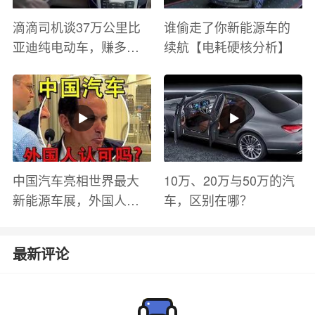
滴滴司机谈37万公里比
谁偷走了你新能源车的
亚迪纯电动车，赚多少
续航【电耗硬核分析】
钱？电池衰减？优缺点
有哪些？
中国汽车亮相世界最大
10万、20万与50万的汽
新能源车展，外国人怎
车，区别在哪？
么看？魏牌WEY Coffee
01
最新评论