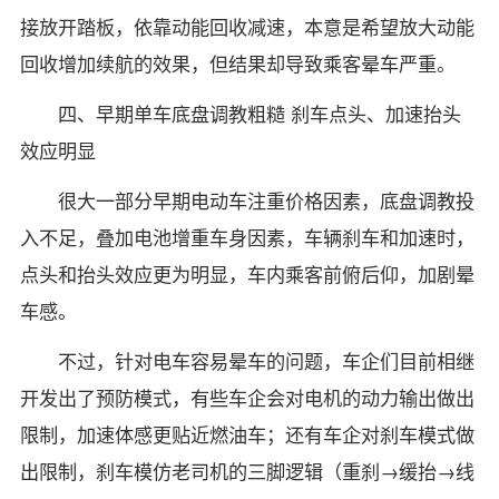
接放开踏板，依靠动能回收减速，本意是希望放大动能
回收增加续航的效果，但结果却导致乘客晕车严重。
四、早期单车底盘调教粗糙 刹车点头、加速抬头
效应明显
很大一部分早期电动车注重价格因素，底盘调教投
入不足，叠加电池增重车身因素，车辆刹车和加速时，
点头和抬头效应更为明显，车内乘客前俯后仰，加剧晕
车感。
不过，针对电车容易晕车的问题，车企们目前相继
开发出了预防模式，有些车企会对电机的动力输出做出
限制，加速体感更贴近燃油车；还有车企对刹车模式做
出限制，刹车模仿老司机的三脚逻辑（重刹→缓抬→线