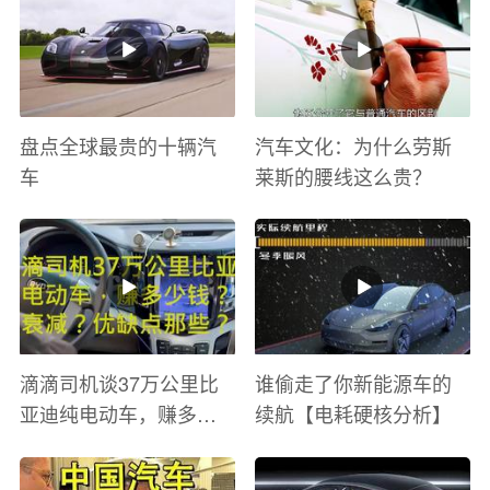
盘点全球最贵的十辆汽
汽车文化：为什么劳斯
车
莱斯的腰线这么贵？
滴滴司机谈37万公里比
谁偷走了你新能源车的
亚迪纯电动车，赚多少
续航【电耗硬核分析】
钱？电池衰减？优缺点
有哪些？