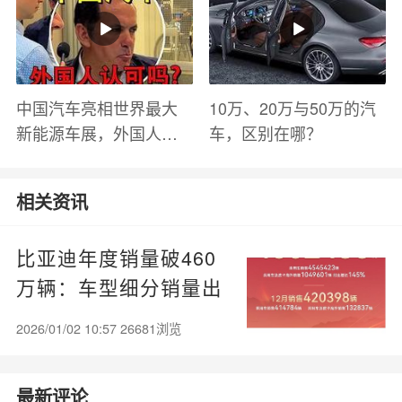
中国汽车亮相世界最大
10万、20万与50万的汽
新能源车展，外国人怎
车，区别在哪？
么看？魏牌WEY Coffee
01
相关资讯
比亚迪年度销量破460
万辆：车型细分销量出
炉 秦系列大卖66万台
2026/01/02 10:57 26681浏览
最新评论