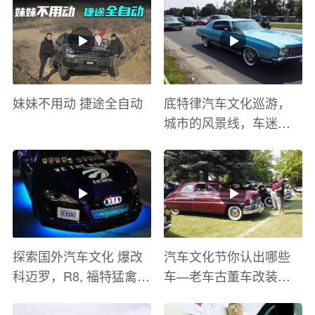
妹妹不用动 捷途全自动
底特律汽车文化巡游，
城市的风景线，车迷的
盛宴
探索国外汽车文化 爆改
汽车文化节你认出哪些
科迈罗，R8, 福特猛禽
车—老车古董车改装车
太爽了 感觉自己在速度
巡游
与激情电影里 ！