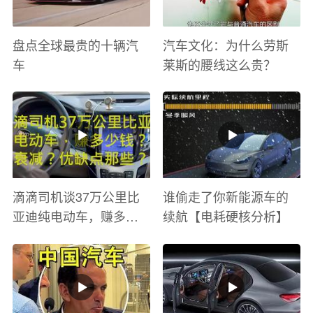
盘点全球最贵的十辆汽
汽车文化：为什么劳斯
车
莱斯的腰线这么贵？
滴滴司机谈37万公里比
谁偷走了你新能源车的
亚迪纯电动车，赚多少
续航【电耗硬核分析】
钱？电池衰减？优缺点
有哪些？