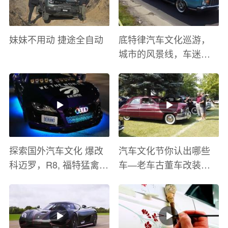
妹妹不用动 捷途全自动
底特律汽车文化巡游，
城市的风景线，车迷的
盛宴
探索国外汽车文化 爆改
汽车文化节你认出哪些
科迈罗，R8, 福特猛禽
车—老车古董车改装车
太爽了 感觉自己在速度
巡游
与激情电影里 ！