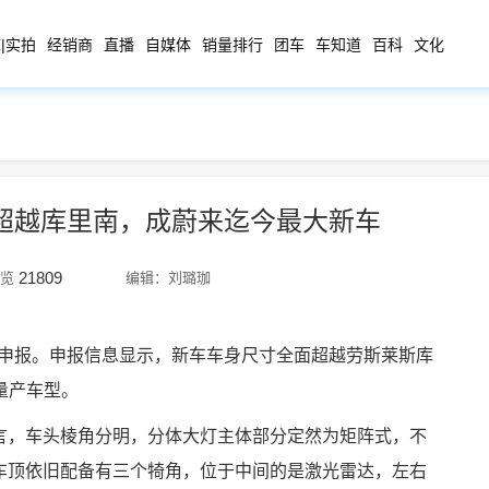
|实拍
经销商
直播
自媒体
销量排行
团车
车知道
百科
文化
寸超越库里南，成蔚来迄今最大新车
21809
览
编辑：刘璐珈
信部申报。申报信息显示，新车车身尺寸全面超越劳斯莱斯库
量产车型。
语言，车头棱角分明，分体大灯主体部分定然为矩阵式，不
，车顶依旧配备有三个犄角，位于中间的是激光雷达，左右