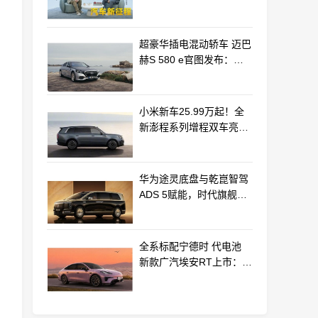
车产业新路径
超豪华插电混动轿车 迈巴
赫S 580 e官图发布：老
钱风浓郁
小米新车25.99万起！全
新澎程系列增程双车亮相
动力电池等核心供应商曝
光
华为途灵底盘与乾崑智驾
ADS 5赋能，时代旗舰
MPV尊界V800、680上市
全系标配宁德时 代电池
新款广汽埃安RT上市：
9.98万起