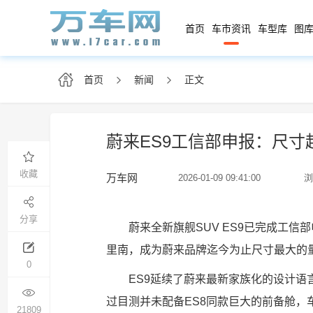
首页
车市资讯
车型库
图库
首页
新闻
正文
蔚来ES9工信部申报：尺
收藏
万车网
2026-01-09 09:41:00
浏
分享
蔚来全新旗舰SUV ES9已完成工
里南，成为蔚来品牌迄今为止尺寸最大的
0
ES9延续了蔚来最新家族化的设计
过目测并未配备ES8同款巨大的前备舱
21809