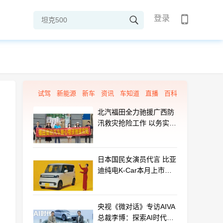
登录
试驾
新能源
新车
资讯
车知道
直播
百科
北汽福田全力驰援广西防
汛救灾抢险工作 以务实行
动守护群众平安
日本国民女演员代言 比亚
迪纯电K-Car本月上市：
最远能跑320km
央视《微对话》专访AIVA
总裁李博：探索AI时代汽