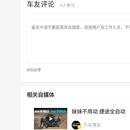
车友评论
0
人参与
0/500字
相关自媒体
妹妹不用动 捷途全自动
万车博览