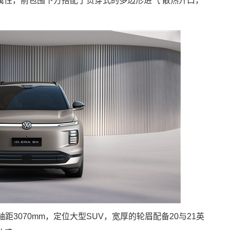
属性，前包围下方搭配了贯穿式的多边形进气 散热开口，
m，轴距3070mm，定位大型SUV，宽厚的轮眉配备20与21英