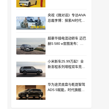
最远能跑320km
央视《微对话》专访AIVA
总裁李博：探索AI时代汽
车产业新路径
超豪华插电混动轿车 迈巴
赫S 580 e官图发布：老
钱风浓郁
小米新车25.99万起！全
新澎程系列增程双车亮相
动力电池等核心供应商曝
光
华为途灵底盘与乾崑智驾
ADS 5赋能，时代旗舰
MPV尊界V800、680上市