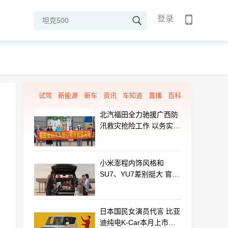
登录
试驾
新能源
新车
资讯
车知道
直播
百科
北汽福田全力驰援广西防
汛救灾抢险工作 以务实行
动守护群众平安
小米澎程内饰风格和
SU7、YU7差别挺大 官方
揭秘设计初衷
日本国民女演员代言 比亚
迪纯电K-Car本月上市：