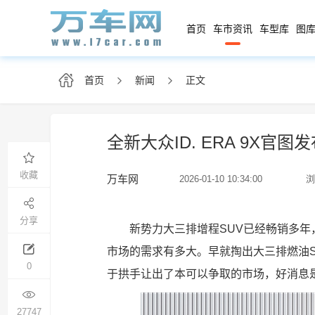
首页
车市资讯
车型库
图库
首页
新闻
正文
全新大众ID. ERA 9X
收藏
万车网
2026-01-10 10:34:00
浏
分享
新势力大三排增程SUV已经畅销多年
市场的需求有多大。
早就掏出大三排燃油
0
于拱手让出了本可以争取的市场，好消息
27747