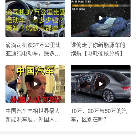
滴滴司机谈37万公里比
谁偷走了你新能源车的
亚迪纯电动车，赚多少
续航【电耗硬核分析】
钱？电池衰减？优缺点
有哪些？
中国汽车亮相世界最大
10万、20万与50万的汽
新能源车展，外国人怎
车，区别在哪？
么看？魏牌WEY Coffee