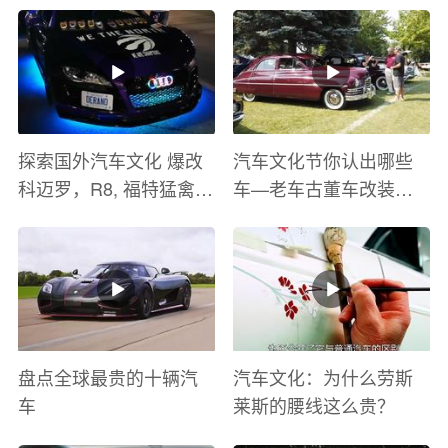
探索国外汽车文化 爆改
汽车文化节你认出哪些
科迈罗，R8, 福特猛禽
车—老车古董车改装车
太爽了 感觉自己在速度
巡游
与激情电影里 ！
盘点全球最贵的十辆汽
汽车文化：为什么劳斯
车
莱斯的腰线这么贵？