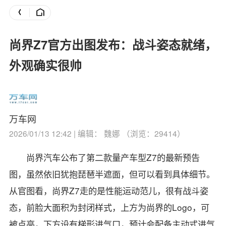
尚界Z7官方出图发布：战斗姿态就绪，
外观确实很帅
万车网
2026/01/13 12:42 | 编辑： 魏娜 （浏览：29414）
尚界汽车公布了第二款量产车型Z7的最新预告
图，虽然依旧犹抱琵琶半遮面，但可以看到具体细节。
从官图看，尚界Z7走的是性能运动范儿，很有战斗姿
态，前脸大面积为封闭样式，上方为尚界的Logo，可
被点亮，下方设有梯形进气口，预计会配备主动式进气