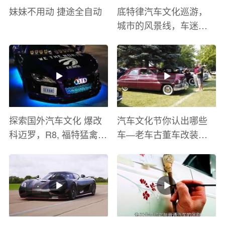
妹妹不用动 捷途全自动
底特律汽车文化巡游，
城市的风景线，车迷的
盛宴
探索国外汽车文化 爆改
汽车文化节你认出哪些
科迈罗，R8, 福特猛禽
车—老车古董车改装车
太爽了 感觉自己在速度
巡游
与激情电影里 ！