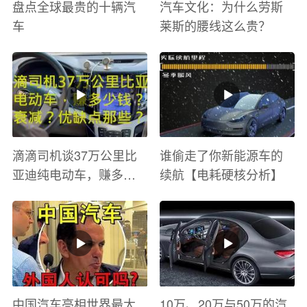
盘点全球最贵的十辆汽
汽车文化：为什么劳斯
车
莱斯的腰线这么贵？
滴滴司机谈37万公里比
谁偷走了你新能源车的
亚迪纯电动车，赚多少
续航【电耗硬核分析】
钱？电池衰减？优缺点
有哪些？
中国汽车亮相世界最大
10万、20万与50万的汽