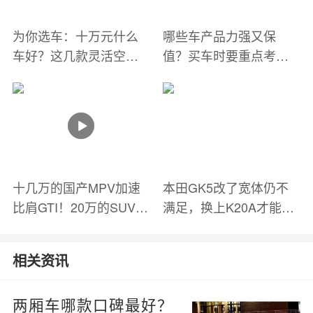
为你选车：十万元什么
哪些车产品力强又保
车好？这几款灵活空间
值？买车时要重点考虑
大、省心还省钱
保值率吗？
十几万的国产MPV加速
本田GK5改了宽体仍不
比肩GTI！20万的SUV之
满足，换上K20A才能叫
王性能控必看
释放生命力！
相关资讯
两厢车哪款口碑最好？