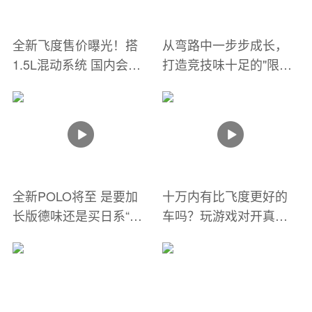
全新飞度售价曝光！搭
从弯路中一步步成长，
1.5L混动系统 国内会卖
打造竞技味十足的"限量
多少钱？
版"GK5！
全新POLO将至 是要加
十万内有比飞度更好的
长版德味还是买日系“超
车吗？玩游戏对开真车
跑”飞度？
有帮助吗？