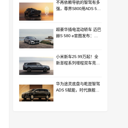
不再依赖导航的智驾有多
强，尊界S800用ADS 5实
车测验给出答案
超豪华插电混动轿车 迈巴
赫S 580 e官图发布：老
钱风浓郁
小米新车25.99万起！全
新澎程系列增程双车亮相
动力电池等核心供应商曝
光
华为途灵底盘与乾崑智驾
ADS 5赋能，时代旗舰
MPV尊界V800、680上市