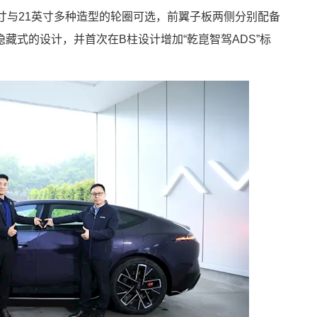
寸与21英寸多种造型的轮圈可选，前翼子板两侧分别配备
藏式的设计，并首次在B柱设计增加“乾崑智驾ADS”标