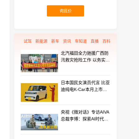
询底价
试驾
新能源
新车
资讯
车知道
直播
百科
北汽福田全力驰援广西防
汛救灾抢险工作 以务实行
动守护群众平安
日本国民女演员代言 比亚
迪纯电K-Car本月上市：
最远能跑320km
央视《微对话》专访AIVA
总裁李博：探索AI时代汽
车产业新路径