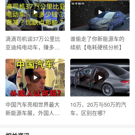
滴滴司机谈37万公里比
谁偷走了你新能源车的
亚迪纯电动车，赚多少
续航【电耗硬核分析】
钱？电池衰减？优缺点
有哪些？
中国汽车亮相世界最大
10万、20万与50万的汽
新能源车展，外国人怎
车，区别在哪？
么看？魏牌WEY Coffee
01