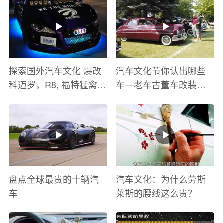
探索国外汽车文化 爆改
汽车文化节你认出哪些
科迈罗，R8, 福特猛禽
车—老车古董车改装车
太爽了 感觉自己在速度
巡游
与激情电影里 ！
盘点全球最贵的十辆汽
汽车文化：为什么劳斯
车
莱斯的腰线这么贵？