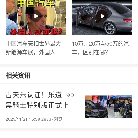
有哪些？
中国汽车亮相世界最大
10万、20万与50万的汽
新能源车展，外国人怎
车，区别在哪？
么看？魏牌WEY Coffee
01
相关资讯
古天乐认证！乐道L90
黑骑士特别版正式上
市：22.08万起 限量999
2025/11/21 15:38 26837浏览
台