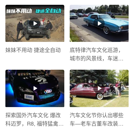
妹妹不用动 捷途全自动
底特律汽车文化巡游，
城市的风景线，车迷的
盛宴
探索国外汽车文化 爆改
汽车文化节你认出哪些
科迈罗，R8, 福特猛禽
车—老车古董车改装车
太爽了 感觉自己在速度
巡游