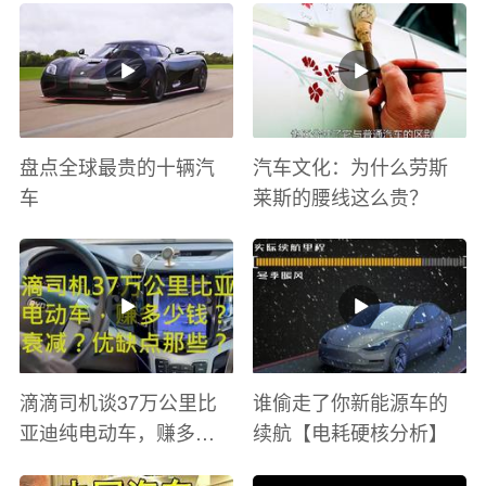
与激情电影里 ！
盘点全球最贵的十辆汽
汽车文化：为什么劳斯
车
莱斯的腰线这么贵？
滴滴司机谈37万公里比
谁偷走了你新能源车的
亚迪纯电动车，赚多少
续航【电耗硬核分析】
钱？电池衰减？优缺点