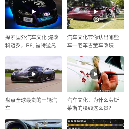
探索国外汽车文化 爆改
汽车文化节你认出哪些
科迈罗，R8, 福特猛禽
车—老车古董车改装车
太爽了 感觉自己在速度
巡游
与激情电影里 ！
盘点全球最贵的十辆汽
汽车文化：为什么劳斯
车
莱斯的腰线这么贵？