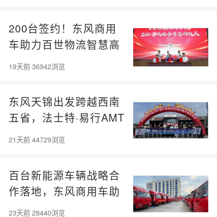
200台签约！东风商用
车助力百世物流智慧高
效快运
19天前 36942浏览
东风天锦出发跨越西南
五省，法士特·易行AMT
挑战极限路考
21天前 44729浏览
百台新能源车辆战略合
作落地，东风商用车助
力跨境电商物流绿色升
23天前 28440浏览