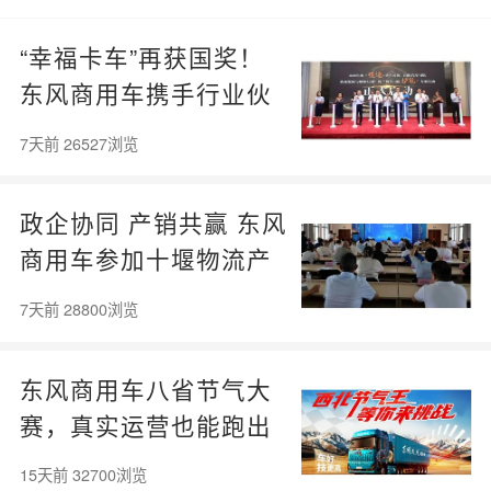
“幸福卡车”再获国奖！
东风商用车携手行业伙
伴共筑公益新生态
7天前 26527浏览
政企协同 产销共赢 东风
商用车参加十堰物流产
销对接会现场签约130
7天前 28800浏览
台！
东风商用车八省节气大
赛，真实运营也能跑出
理想数据！
15天前 32700浏览