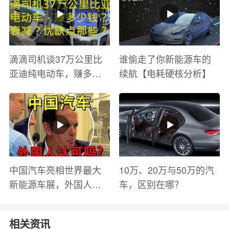
滴滴司机谈37万公里比
谁偷走了你新能源车的
亚迪纯电动车，赚多少
续航【电耗硬核分析】
钱？电池衰减？优缺点
有哪些？
中国汽车亮相世界最大
10万、20万与50万的汽
新能源车展，外国人怎
车，区别在哪？
么看？魏牌WEY Coffee
01
相关资讯