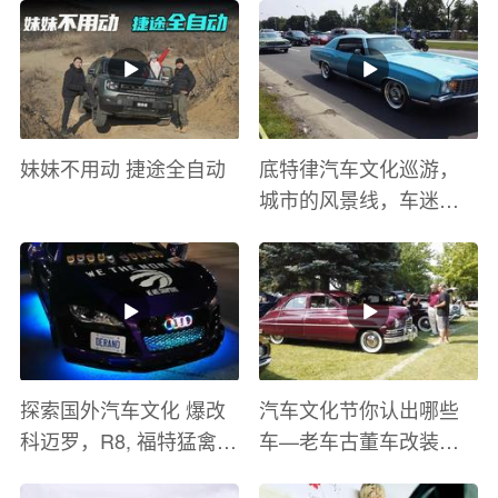
妹妹不用动 捷途全自动
底特律汽车文化巡游，
城市的风景线，车迷的
盛宴
探索国外汽车文化 爆改
汽车文化节你认出哪些
科迈罗，R8, 福特猛禽
车—老车古董车改装车
太爽了 感觉自己在速度
巡游