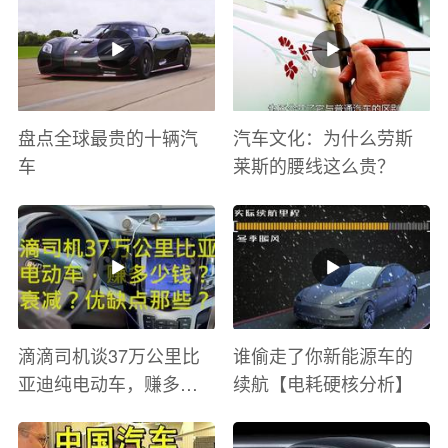
与激情电影里 ！
盘点全球最贵的十辆汽
汽车文化：为什么劳斯
车
莱斯的腰线这么贵？
滴滴司机谈37万公里比
谁偷走了你新能源车的
亚迪纯电动车，赚多少
续航【电耗硬核分析】
钱？电池衰减？优缺点
有哪些？