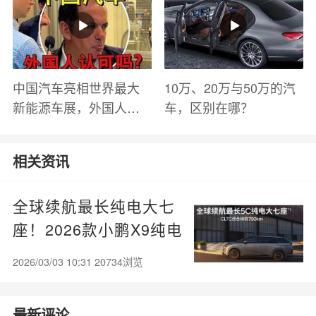
中国汽车亮相世界最大
10万、20万与50万的汽
新能源车展，外国人怎
车，区别在哪？
么看？魏牌WEY Coffee
01
相关资讯
全球续航最长纯电大七
座！2026款小鹏X9纯电
版上市：30.98万起
2026/03/03 10:31 20734浏览
最新评论