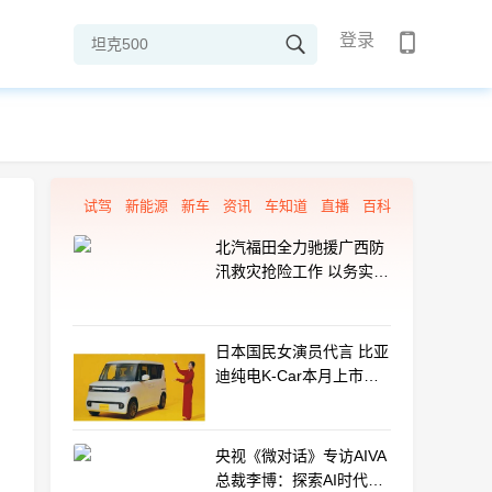
登录
试驾
新能源
新车
资讯
车知道
直播
百科
北汽福田全力驰援广西防
汛救灾抢险工作 以务实行
动守护群众平安
日本国民女演员代言 比亚
迪纯电K-Car本月上市：
最远能跑320km
央视《微对话》专访AIVA
总裁李博：探索AI时代汽