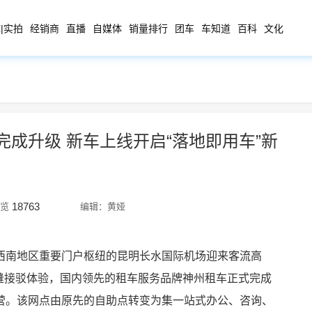
|实拍
经销商
直播
自媒体
销量排行
团车
车知道
百科
文化
成升级 新车上线开启“落地即用车”新
18763
览
编辑：黄娅
西南地区重要门户枢纽的昆明长水国际机场迎来客流高
无缝接驳体验，国内领先的租车服务品牌神州租车正式完成
营。该网点由原先的自助点转变为集一站式办公、咨询、