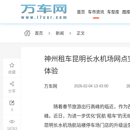
首页
车市资讯
车型库
图库
首页
新闻
正文
神州租车昆明长水机场网点完
体验
收藏
万车网
2026-02-04 13:43:00
浏
分享
随着春节旅游出行高峰的临近，作为
0
峰。近日，为进一步优化“民航 租车”的
昆明长水机场航站楼停车场门店的升级运
18763