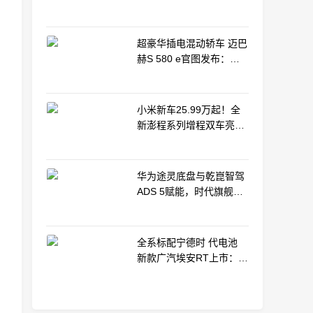
车产业新路径
超豪华插电混动轿车 迈巴
赫S 580 e官图发布：老
钱风浓郁
小米新车25.99万起！全
新澎程系列增程双车亮相
动力电池等核心供应商曝
光
华为途灵底盘与乾崑智驾
ADS 5赋能，时代旗舰
MPV尊界V800、680上市
全系标配宁德时 代电池
新款广汽埃安RT上市：
9.98万起