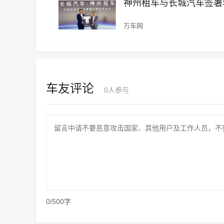
神州租车与长城汽车签署年
万车网
车友评论
0
人参与
0/500字