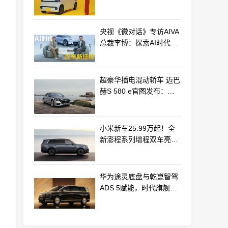
最远能跑320km
央视《微对话》专访AIVA
总裁李博：探索AI时代汽
车产业新路径
超豪华插电混动轿车 迈巴
赫S 580 e官图发布：老
钱风浓郁
小米新车25.99万起！全
新澎程系列增程双车亮相
动力电池等核心供应商曝
光
华为途灵底盘与乾崑智驾
ADS 5赋能，时代旗舰
MPV尊界V800、680上市