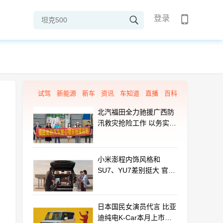
登录
试驾
新能源
新车
资讯
车知道
直播
百科
北汽福田全力驰援广西防
汛救灾抢险工作 以务实行
动守护群众平安
小米澎程内饰风格和
SU7、YU7差别挺大 官方
揭秘设计初衷
日本国民女演员代言 比亚
迪纯电K-Car本月上市：