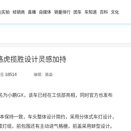
|实拍
经销商
直播
自媒体
销量排行
团车
车知道
百科
文化
 路虎揽胜设计灵感加持
18514
览
编辑：聂晶
名为小鹏GX，该车已经在工信部亮相，同时官方也发布
基本保持一致，车头整体设计简约，采用分体式车灯设计，
置灯组，前包围还有主动进气格栅，前盖采用蚌型设计。