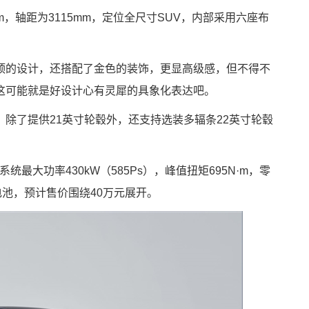
00mm，轴距为3115mm，定位全尺寸SUV，内部采用六座布
顶的设计，还搭配了金色的装饰，更显高级感，但不得不
这可能就是好设计心有灵犀的具象化表达吧。
除了提供21英寸轮毂外，还支持选装多辐条22英寸轮毂
最大功率430kW（585Ps），峰值扭矩695N·m，零
AI电池，预计售价围绕40万元展开。