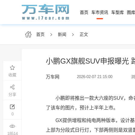
首页
车市资讯
车型库
图库
首页
新闻
正文
小鹏GX旗舰SUV申报曝光
收藏
万车网
2026-02-07 21:15:00
浏
分享
小鹏即将推出一款大六座的SUV，命
了该车的图片，预计上半年上市。
0
GX提供增程和纯电两种版本，设计
上部为分段式日行灯，下部两侧则是双竖
18514