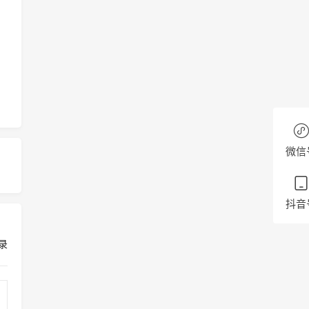
微信
抖音
录