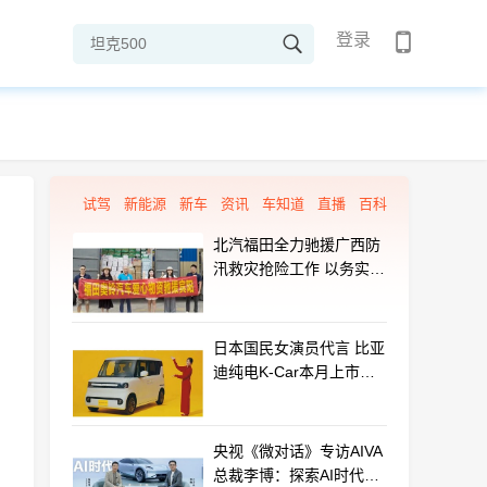
登录
试驾
新能源
新车
资讯
车知道
直播
百科
北汽福田全力驰援广西防
汛救灾抢险工作 以务实行
动守护群众平安
日本国民女演员代言 比亚
迪纯电K-Car本月上市：
最远能跑320km
央视《微对话》专访AIVA
总裁李博：探索AI时代汽