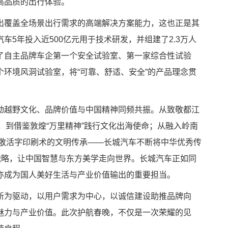
高品质的出行体验。
出覆盖全场景出行需求的高端解决方案能力，这也正是其
车5年投入近500亿元用于技术研发，并组建了2.3万人
了自主品牌车企第一个安全试验室、第一家综合性试验
环境风洞试验室，将“可靠、舒适、安全”的产品理念贯
动越野文化、品牌价值与中国精神同频共振。从致敬都江
学，到借鉴敦煌“万里精神”践行文化出海使命；从融入岭南
”致敬活字印刷术的文明传承——长城汽车不断将中华优秀传
战略，让中国智慧与东方美学走向世界。长城汽车正如同
亦成为国人美好生活与产业价值输出的重要担当。
新为驱动，以用户需求为中心，以诚信建设助推品牌向
魅力与产业价值。此次护航春晚，不仅是一次荣耀的见