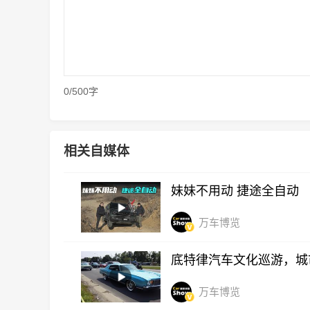
0/500字
相关自媒体
妹妹不用动 捷途全自动
万车博览
底特律汽车文化巡游，城
万车博览