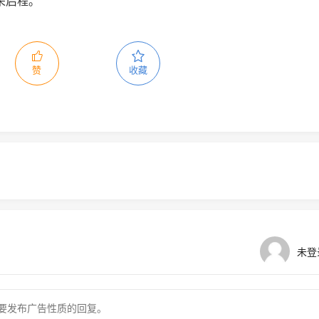
荣启程。
赞
收藏
未登