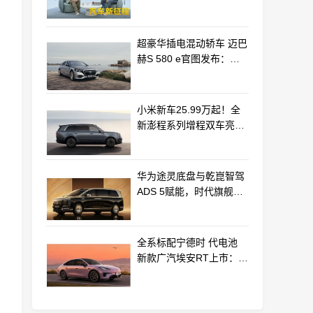
车产业新路径
超豪华插电混动轿车 迈巴
赫S 580 e官图发布：老
钱风浓郁
小米新车25.99万起！全
新澎程系列增程双车亮相
动力电池等核心供应商曝
光
华为途灵底盘与乾崑智驾
ADS 5赋能，时代旗舰
MPV尊界V800、680上市
全系标配宁德时 代电池
新款广汽埃安RT上市：
9.98万起