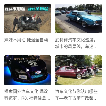
妹妹不用动 捷途全自动
底特律汽车文化巡游，
城市的风景线，车迷的
盛宴
探索国外汽车文化 爆改
汽车文化节你认出哪些
科迈罗，R8, 福特猛禽
车—老车古董车改装车
太爽了 感觉自己在速度
巡游