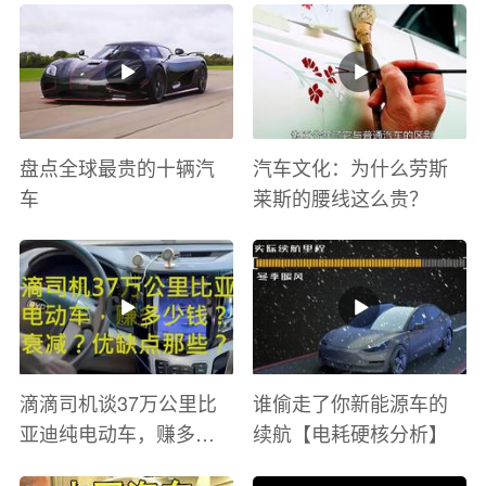
与激情电影里 ！
盘点全球最贵的十辆汽
汽车文化：为什么劳斯
车
莱斯的腰线这么贵？
滴滴司机谈37万公里比
谁偷走了你新能源车的
亚迪纯电动车，赚多少
续航【电耗硬核分析】
钱？电池衰减？优缺点