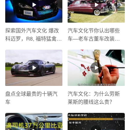
探索国外汽车文化 爆改
汽车文化节你认出哪些
科迈罗，R8, 福特猛禽
车—老车古董车改装车
太爽了 感觉自己在速度
巡游
与激情电影里 ！
盘点全球最贵的十辆汽
汽车文化：为什么劳斯
车
莱斯的腰线这么贵？