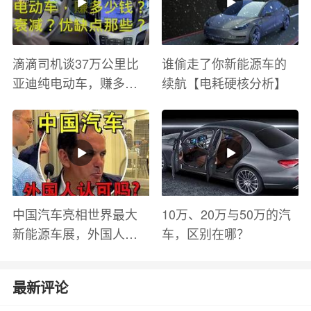
滴滴司机谈37万公里比
谁偷走了你新能源车的
亚迪纯电动车，赚多少
续航【电耗硬核分析】
钱？电池衰减？优缺点
有哪些？
中国汽车亮相世界最大
10万、20万与50万的汽
新能源车展，外国人怎
车，区别在哪？
么看？魏牌WEY Coffee
01
最新评论