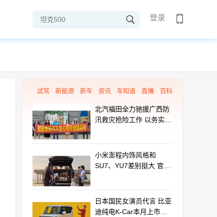
登录
试驾
新能源
新车
资讯
车知道
直播
百科
北汽福田全力驰援广西防
汛救灾抢险工作 以务实行
动守护群众平安
小米澎程内饰风格和
SU7、YU7差别挺大 官方
揭秘设计初衷
日本国民女演员代言 比亚
迪纯电K-Car本月上市：