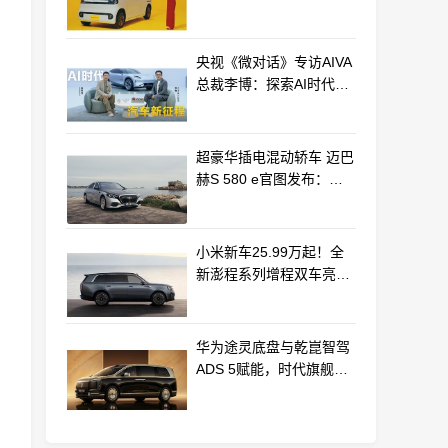
最远能跑320km
央视《微对话》专访AIVA
总裁李博：探索AI时代汽
车产业新路径
超豪华插电混动轿车 迈巴
赫S 580 e官图发布：老
钱风浓郁
小米新车25.99万起！全
新澎程系列增程双车亮相
动力电池等核心供应商曝
光
华为途灵底盘与乾崑智驾
ADS 5赋能，时代旗舰
MPV尊界V800、680上市