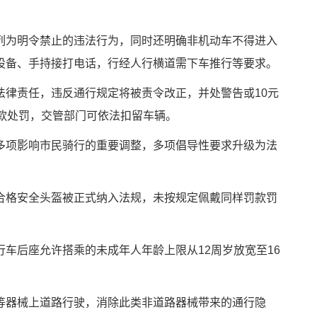
列为明令禁止的违法行为，同时还明确非机动车不得进入
设备、手持接打电话，行经人行横道需下车推行等要求。
法律责任，违反通行规定将被责令改正，并处警告或10元
罚款处罚，交管部门可依法扣留车辆。
多项影响市民骑行的重要调整，多项倡导性要求升级为法
合格安全头盔被正式纳入法规，未按规定佩戴同样罚款罚
车后座允许搭乘的未成年人年龄上限从12周岁放宽至16
。
等器械上道路行驶，消除此类非道路器械带来的通行隐