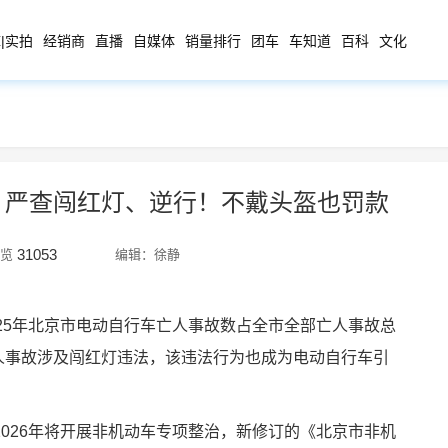
|实拍
经销商
直播
自媒体
销量排行
团车
车知道
百科
文化
：严查闯红灯、逆行！不戴头盔也罚款
31053
览
编辑：徐静
25年北京市电动自行车亡人事故数占全市全部亡人事故总
车亡人事故涉及闯红灯违法，该违法行为也成为电动自行车引
026年将开展非机动车专项整治，新修订的《北京市非机