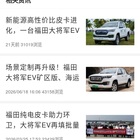
相关资讯
新能源高性价比皮卡进
化，一台福田大将军EV
搞定创收与休闲
21天前 31019浏览
场景定制再升级！福田
大将军EV矿区版、海运
版强势来袭
2026/06/18 16:06 43158浏览
福田纯电皮卡助力环
卫，大将军EV再填批量
新单
2026/03/25 17:52 23429浏览