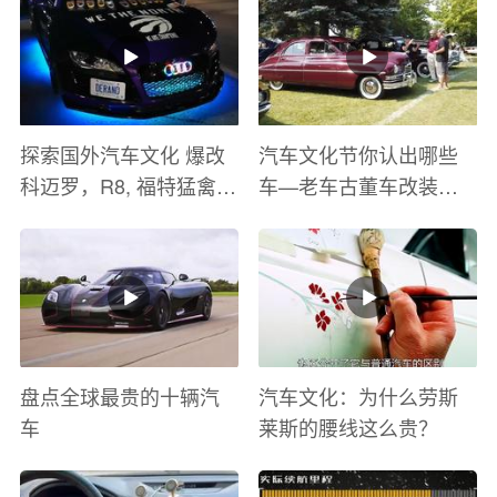
探索国外汽车文化 爆改
汽车文化节你认出哪些
科迈罗，R8, 福特猛禽
车—老车古董车改装车
太爽了 感觉自己在速度
巡游
与激情电影里 ！
盘点全球最贵的十辆汽
汽车文化：为什么劳斯
车
莱斯的腰线这么贵？