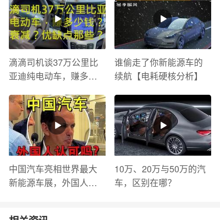
滴滴司机谈37万公里比
谁偷走了你新能源车的
亚迪纯电动车，赚多少
续航【电耗硬核分析】
钱？电池衰减？优缺点
有哪些？
中国汽车亮相世界最大
10万、20万与50万的汽
新能源车展，外国人怎
车，区别在哪？
么看？魏牌WEY Coffee
01