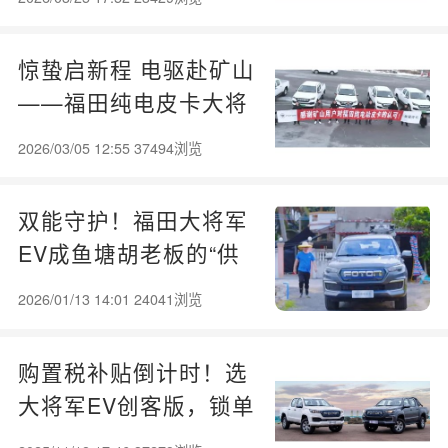
惊蛰启新程 电驱赴矿山
——福田纯电皮卡大将
军EV赋能矿山绿色作业
2026/03/05 12:55 37494浏览
双能守护！福田大将军
EV成鱼塘胡老板的“供
电+运货”省心伙伴
2026/01/13 14:01 24041浏览
购置税补贴倒计时！选
大将军EV创客版，锁单
立省超6000元！