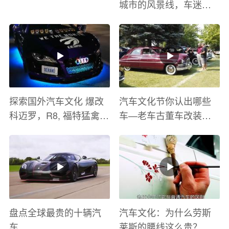
城市的风景线，车迷的
盛宴
探索国外汽车文化 爆改
汽车文化节你认出哪些
科迈罗，R8, 福特猛禽
车—老车古董车改装车
太爽了 感觉自己在速度
巡游
与激情电影里 ！
盘点全球最贵的十辆汽
汽车文化：为什么劳斯
车
莱斯的腰线这么贵？