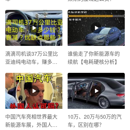
滴滴司机谈37万公里比
谁偷走了你新能源车的
亚迪纯电动车，赚多少
续航【电耗硬核分析】
钱？电池衰减？优缺点
有哪些？
中国汽车亮相世界最大
10万、20万与50万的汽
新能源车展，外国人怎
车，区别在哪？