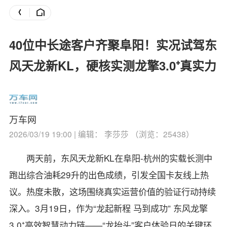
40位中长途客户齐聚阜阳！实况试驾东
风天龙新KL，硬核实测龙擎3.0⁺真实力
万车网
2026/03/19 19:00 | 编辑： 李莎莎 （浏览：25438）
两天前，东风天龙新KL在阜阳-杭州的实载长测中
跑出综合油耗29升的出色成绩，引发全国卡友线上热
议。热度未散，这场围绕真实运营价值的验证行动持续
深入。3月19日，作为“龙起新程 马到成功” 东风龙擎
3.0⁺高效智慧动力链——“龙抬头”客户体验日的关键环