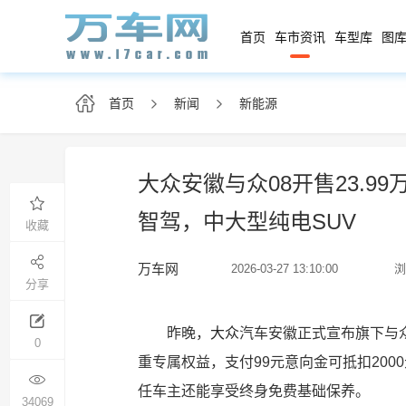
首页
车市资讯
车型库
图库
首页
新闻
新能源
大众安徽与众08开售23.99万
智驾，中大型纯电SUV
收藏
万车网
2026-03-27 13:10:00
浏
分享
昨晚，
大众
汽车安徽正式宣布旗下与众0
0
重专属权益，支付99元意向金可抵扣2000
任车主还能享受终身免费基础保养。
34069