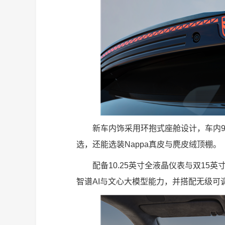
新车内饰采用环抱式座舱设计，车内
选，还能选装Nappa真皮与麂皮绒顶棚。
配备10.25英寸全液晶仪表与双15英
智谱AI与文心大模型能力，并搭配无级可