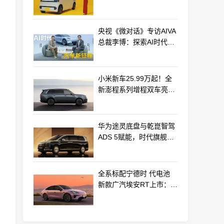
最远能跑320km
央视《微对话》专访AIVA
总裁李博：探索AI时代汽
车产业新路径
小米新车25.99万起！全
新澎程系列增程双车亮相
动力电池等核心供应商曝
光
华为途灵底盘与乾崑智驾
ADS 5赋能，时代旗舰
MPV尊界V800、680上市
全系标配宁德时 代电池
新款广汽埃安RT上市：
9.98万起