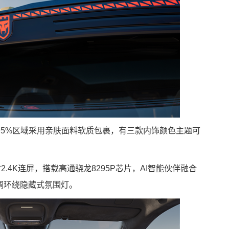
95%区域采用亲肤面料软质包裹，有三款内饰颜色主题可
寸2.4K连屏，搭载高通骁龙8295P芯片，AI智能伙伴融合
调环绕隐藏式氛围灯。