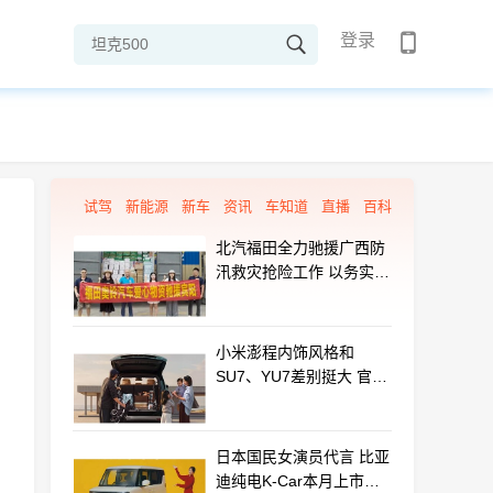
登录
试驾
新能源
新车
资讯
车知道
直播
百科
北汽福田全力驰援广西防
汛救灾抢险工作 以务实行
动守护群众平安
小米澎程内饰风格和
SU7、YU7差别挺大 官方
揭秘设计初衷
日本国民女演员代言 比亚
迪纯电K-Car本月上市：