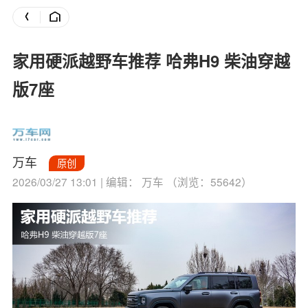
家用硬派越野车推荐 哈弗H9 柴油穿越
版7座
万车
原创
2026/03/27 13:01 | 编辑： 万车 （浏览：55642）