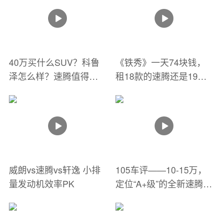
40万买什么SUV？科鲁
《铁秀》一天74块钱，
泽怎么样？速腾值得买
租18款的速腾还是19款
吗？
的领动？
威朗vs速腾vs轩逸 小排
105车评——10-15万，
量发动机效率PK
定位“A+级”的全新速腾还
接地气吗？