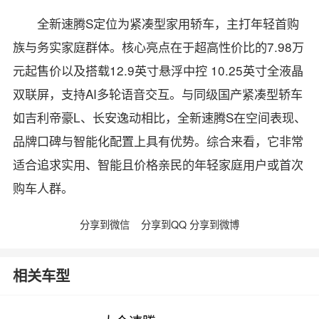
全新速腾S定位为紧凑型家用轿车，主打年轻首购
族与务实家庭群体。核心亮点在于超高性价比的7.98万
元起售价以及搭载12.9英寸悬浮中控 10.25英寸全液晶
双联屏，支持AI多轮语音交互。与同级国产紧凑型轿车
如
吉利
帝豪
L、
长安
逸动
相比，全新速腾S在空间表现、
品牌口碑与智能化配置上具有优势。综合来看，它非常
适合追求实用、智能且价格亲民的年轻家庭用户或首次
购车人群。
分享到微信
分享到QQ
分享到微博
相关车型