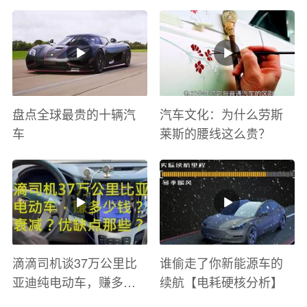
太爽了 感觉自己在速度
巡游
与激情电影里 ！
盘点全球最贵的十辆汽
汽车文化：为什么劳斯
车
莱斯的腰线这么贵？
滴滴司机谈37万公里比
谁偷走了你新能源车的
亚迪纯电动车，赚多少
续航【电耗硬核分析】
钱？电池衰减？优缺点