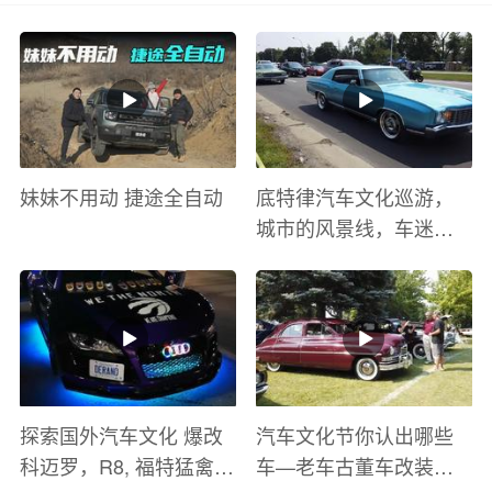
妹妹不用动 捷途全自动
底特律汽车文化巡游，
城市的风景线，车迷的
盛宴
探索国外汽车文化 爆改
汽车文化节你认出哪些
科迈罗，R8, 福特猛禽
车—老车古董车改装车