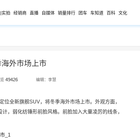
|实拍
经销商
直播
自媒体
销量排行
团车
车知道
百科
文化
季海外市场上市
49426
览
编辑：李慧
车定位全新旗舰SUV，将冬季海外市场上市。
外观方面，
设计，弱化纺锤形前脸风格。前脸加入大量凌厉的线条，