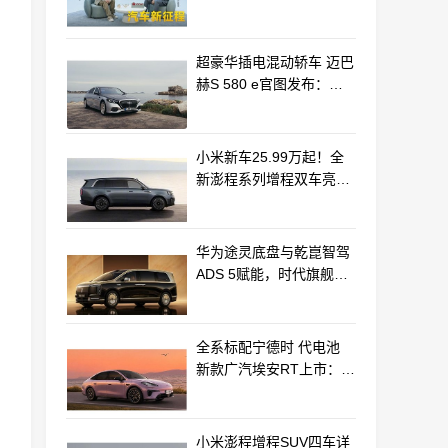
车产业新路径
超豪华插电混动轿车 迈巴
赫S 580 e官图发布：老
钱风浓郁
小米新车25.99万起！全
新澎程系列增程双车亮相
动力电池等核心供应商曝
光
华为途灵底盘与乾崑智驾
ADS 5赋能，时代旗舰
MPV尊界V800、680上市
全系标配宁德时 代电池
新款广汽埃安RT上市：
9.98万起
小米澎程增程SUV四车详