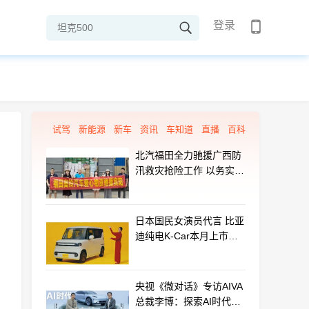
登录
试驾
新能源
新车
资讯
车知道
直播
百科
北汽福田全力驰援广西防
汛救灾抢险工作 以务实行
动守护群众平安
日本国民女演员代言 比亚
迪纯电K-Car本月上市：
最远能跑320km
央视《微对话》专访AIVA
总裁李博：探索AI时代汽