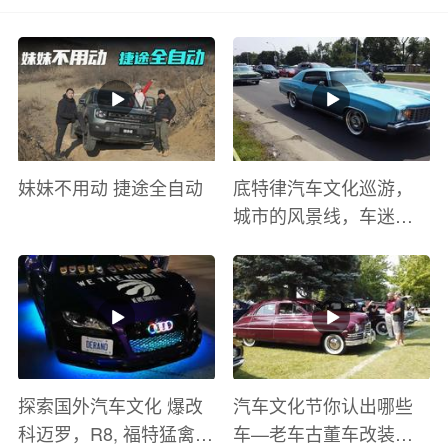
妹妹不用动 捷途全自动
底特律汽车文化巡游，
城市的风景线，车迷的
盛宴
探索国外汽车文化 爆改
汽车文化节你认出哪些
科迈罗，R8, 福特猛禽
车—老车古董车改装车