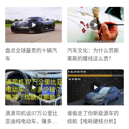
太爽了 感觉自己在速度
巡游
与激情电影里 ！
盘点全球最贵的十辆汽
汽车文化：为什么劳斯
车
莱斯的腰线这么贵？
滴滴司机谈37万公里比
谁偷走了你新能源车的
亚迪纯电动车，赚多少
续航【电耗硬核分析】
钱？电池衰减？优缺点