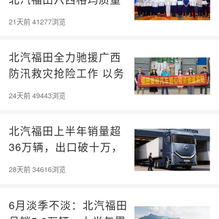
改进成果再获国家级殊
21天前 41277浏览
荣
北汽福田全力驰援广西
防汛救灾抢险工作 以务
实行动守护群众平安
24天前 49443浏览
北汽福田上半年销量超
36万辆，出口破十万，
从规模领先迈向体系增
28天前 34616浏览
长
6月淡季不淡：北汽福田