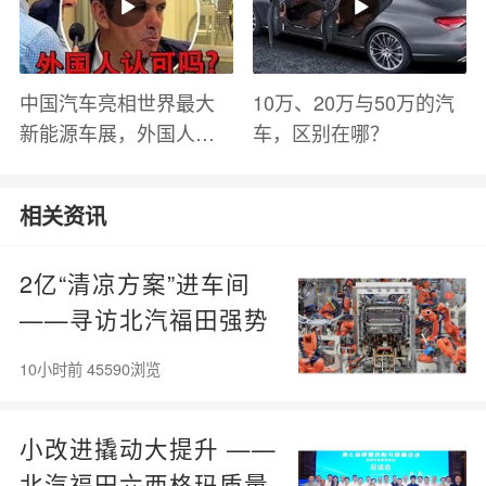
中国汽车亮相世界最大
10万、20万与50万的汽
新能源车展，外国人怎
车，区别在哪？
么看？魏牌WEY Coffee
01
相关资讯
2亿“清凉方案”进车间
——寻访北汽福田强势
增长的背后
10小时前 45590浏览
小改进撬动大提升 ——
北汽福田六西格玛质量