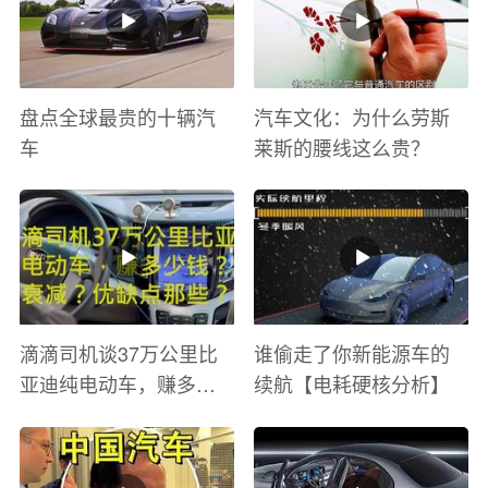
盘点全球最贵的十辆汽
汽车文化：为什么劳斯
车
莱斯的腰线这么贵？
滴滴司机谈37万公里比
谁偷走了你新能源车的
亚迪纯电动车，赚多少
续航【电耗硬核分析】
钱？电池衰减？优缺点
有哪些？