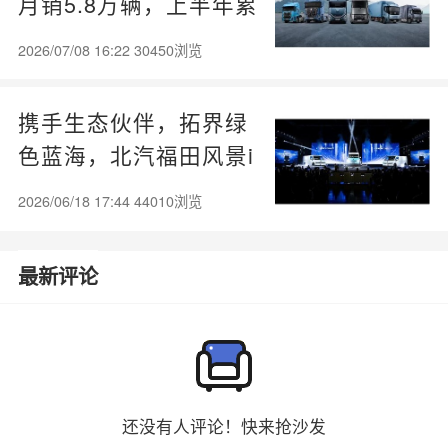
月销5.8万辆，上半年累
计突破36万辆
2026/07/08 16:22 30450浏览
携手生态伙伴，拓界绿
色蓝海，北汽福田风景i
强势登陆泰国，中国智
2026/06/18 17:44 44010浏览
造扬帆东南亚！
最新评论
还没有人评论！快来抢沙发