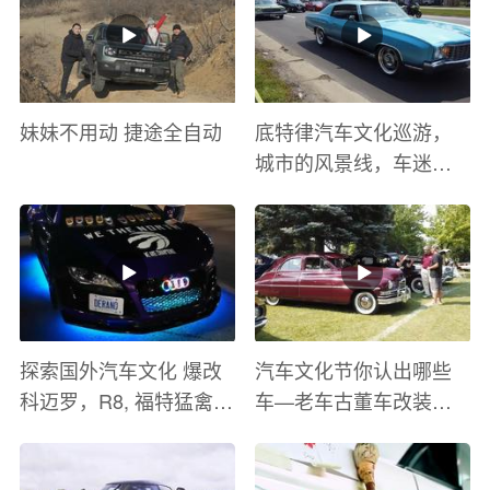
妹妹不用动 捷途全自动
底特律汽车文化巡游，
城市的风景线，车迷的
盛宴
探索国外汽车文化 爆改
汽车文化节你认出哪些
科迈罗，R8, 福特猛禽
车—老车古董车改装车
太爽了 感觉自己在速度
巡游
与激情电影里 ！