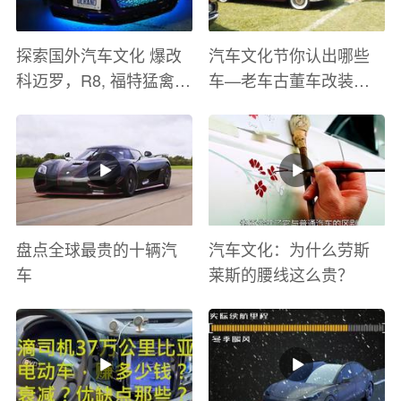
探索国外汽车文化 爆改
汽车文化节你认出哪些
科迈罗，R8, 福特猛禽
车—老车古董车改装车
太爽了 感觉自己在速度
巡游
与激情电影里 ！
盘点全球最贵的十辆汽
汽车文化：为什么劳斯
车
莱斯的腰线这么贵？