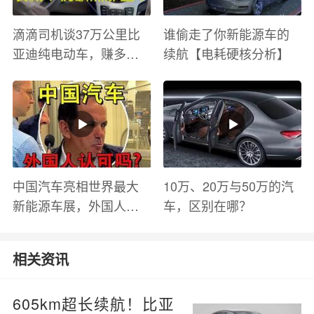
滴滴司机谈37万公里比
谁偷走了你新能源车的
亚迪纯电动车，赚多少
续航【电耗硬核分析】
钱？电池衰减？优缺点
有哪些？
中国汽车亮相世界最大
10万、20万与50万的汽
新能源车展，外国人怎
车，区别在哪？
么看？魏牌WEY Coffee
01
相关资讯
605km超长续航！比亚