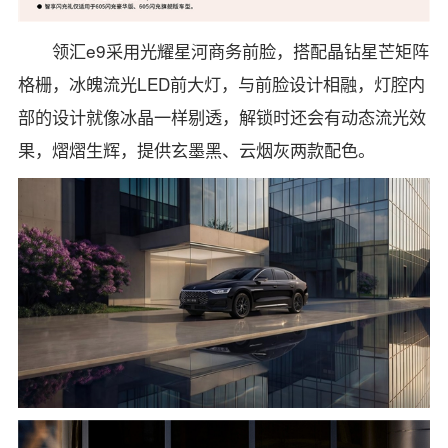
领汇e9采用光耀星河商务前脸，搭配晶钻星芒矩阵
格栅，冰魄流光LED前大灯，与前脸设计相融，灯腔内
部的设计就像冰晶一样剔透，解锁时还会有动态流光效
果，熠熠生辉，提供玄墨黑、云烟灰两款配色。